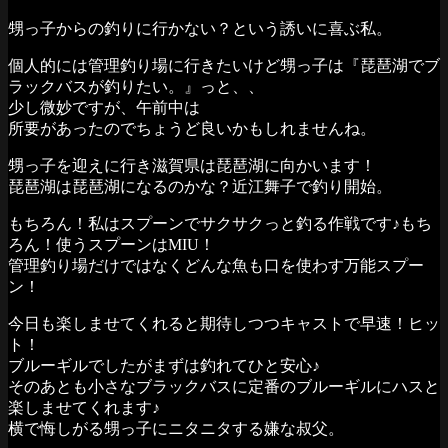
甥っ子からの釣りに行かない？という誘いに喜ぶ私。
個人的には管理釣り場に行きたいけど甥っ子は『琵琶湖でブ
ラックバスが釣りたい。』っと、、
少し微妙ですが、午前中は
所要があったのでちょうど良いかもしれませんね。
甥っ子を迎えに行き滋賀県は琵琶湖に向かいます！
琵琶湖は琵琶湖になるのかな？近江舞子で釣り開始。
もちろん！私はスプーンでサクサクっと釣る作戦です♪もち
ろん！使うスプーンはMIU！
管理釣り場だけではなくどんな魚も口を使わす万能スプー
ン！
今日も楽しませてくれると期待しつつキャストで早速！ヒッ
ト！
ブルーギルでしたがまずは釣れてひと安心♪
そのあとも小さなブラックバスに定番のブルーギルにハスと
楽しませてくれます♪
横で悔しがる甥っ子にニタニタする嫌な叔父。