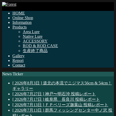
HOME
Online Shop
Information
Products
Area Lure
Native Lure
ACCESSORY
ROD & ROD CASE
生産終了商品
Gallery
Report
Contact
News Ticker
[ 2026年8月3日 ]
道北の本流でニジマス56cm & 54cm！
ギャラリー
[ 2026年7月27日 ]
神戸〜明石沖
投稿レポート
[ 2026年7月17日 ]
岐阜県 長良川
投稿レポート
[ 2026年7月13日 ]
ＦＰベリーズ迦葉山
投稿レポート
[ 2026年7月13日 ]
群馬フィッシングセンター中ノ沢
投
稿レポート