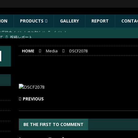
ION
PRODUCTS
GALLERY
REPORT
CONTA
にて
投稿レポート
葛川
投稿レポート
HOME
Media
DSCF2078
葛川
投稿レポート
年秋リリース予定商品
お知らせ
DSCF2078
ST出店協力イベントのお知らせ
イベント
PREVIOUS
BE THE FIRST TO COMMENT