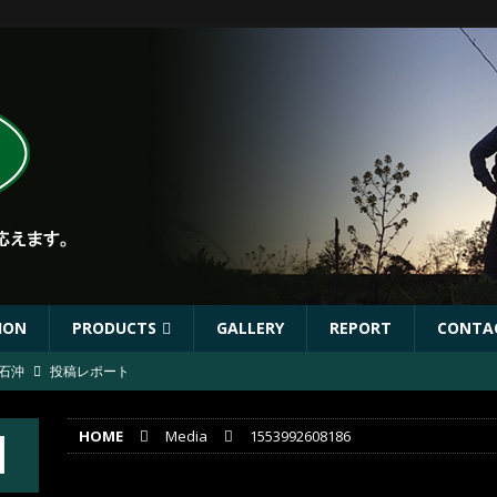
ION
PRODUCTS
GALLERY
REPORT
CONTA
石沖
投稿レポート
ST出店協力イベントのお知らせ
イベント
HOME
Media
1553992608186
にて
投稿レポート
葛川
投稿レポート