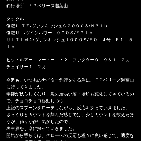
釣行場所：ＦＰベリーズ迦葉山
タックル：
修羅Ｌ-ＴＺ/ヴァンキッシュＣ２０００Ｓ/Ｎ３ｌｂ
修羅ＵＬ/ツインパワー１０００Ｓ/Ｆ２ｌｂ
ＵＬＴＩＭＡ/ヴァンキッシュ１０００Ｓ/Ｅ０．４号＋Ｆ１．５
ｌｂ
ヒットルアー：マートー１・２ ファクター０．９＆１．２ｇ
チェイサー１．２ｇ
今週も、いつものナイター釣行をする為に、ＦＰベリーズ迦葉山
に行ってきました。
季節が秋らしくなり、魚の居易い層・場所も変化してきているの
で、チョコチョコ移動しつつ
上記のスプーンをローテしながら、反応を探っていきました。
ざっくりとカウントを刻んだ感じでは、少しカウントを数えたほ
うが、触りが多い気がしたので、
表中層を丁寧に探っていきました。
開始から暫らくは、グローへの反応も程々に良い感じで、適度な