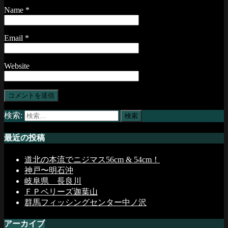
Name
*
Email
*
Website
検索:
最近の投稿
道北の本流でニジマス56cm & 54cm！
神戸〜明石沖
岐阜県 長良川
ＦＰベリーズ迦葉山
群馬フィッシングセンター中ノ沢
アーカイブ