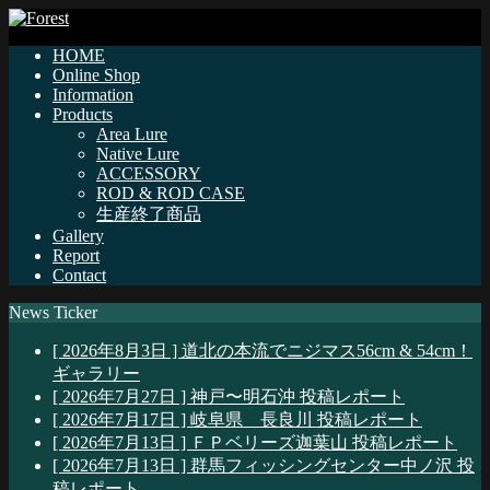
HOME
Online Shop
Information
Products
Area Lure
Native Lure
ACCESSORY
ROD & ROD CASE
生産終了商品
Gallery
Report
Contact
News Ticker
[ 2026年8月3日 ]
道北の本流でニジマス56cm & 54cm！
ギャラリー
[ 2026年7月27日 ]
神戸〜明石沖
投稿レポート
[ 2026年7月17日 ]
岐阜県 長良川
投稿レポート
[ 2026年7月13日 ]
ＦＰベリーズ迦葉山
投稿レポート
[ 2026年7月13日 ]
群馬フィッシングセンター中ノ沢
投
稿レポート