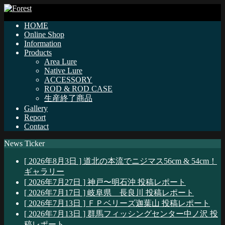
HOME
Online Shop
Information
Products
Area Lure
Native Lure
ACCESSORY
ROD & ROD CASE
生産終了商品
Gallery
Report
Contact
News Ticker
[ 2026年8月3日 ]
道北の本流でニジマス56cm & 54cm！
ギャラリー
[ 2026年7月27日 ]
神戸〜明石沖
投稿レポート
[ 2026年7月17日 ]
岐阜県 長良川
投稿レポート
[ 2026年7月13日 ]
ＦＰベリーズ迦葉山
投稿レポート
[ 2026年7月13日 ]
群馬フィッシングセンター中ノ沢
投
稿レポート