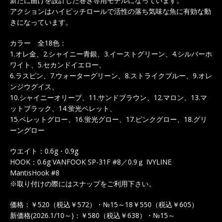
新たに曲げを設計した巻き専用モデルになっています。
アクションはハイピッチロールで活性の落ち気味な魚に有効な動
きになっています。
カラー 全18色：
1.オレ金、2.シャイニー青銀、3.イーストグリーン、4.シルバーホ
ワイト、5.セカンドイエロー、
6.ラスピン、7.ウォーターグリーン、8.ストライクブルー、9.オレ
ンジウグイス、
10.シャイニーオリーブ、11.サンドブラウン、12.マロン、13.マ
ットブラック、14.蛍光ペレット、
15.ペレットグロー、16.蛍光グロー、17.ピンクグロー、18.グリ
ーングロー
ウエイト：0.6g・0.9g
HOOK：0.6g VANFOOK SP-31F #8／0.9ｇ IVYLINE
MantisHook #8
※取り付けの際にはスナップをご利用下さい。
価格：￥520（税込￥572）・№15～18￥550（税込￥605）
新価格(2026.1/10～)：￥580（税込￥638）・№15～