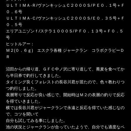
ＵＬＴＩＭＡ-Ｒ/ヴァンキッシュＣ２０００Ｓ/ＰＥ０．１号＋Ｆ
０．６号
ＵＬＴＩＭＡ-Ｃ/ヴァンキッシュＣ２０００Ｓ/Ｅ０．３５号＋Ｆ
０．５号
エリアユニゾンｆ/ステラ１０００Ｓ/ＰＦ０．１３号＋Ｆ０．５
号
ヒットルアー：
Ｍ２(０．６ｇ) エスクラ各種 ジャークラン コラボクラピーＤ
Ｒ
沼田からの帰り道、ＧＦＣ中ノ沢に寄り道して、蕎麦を食べてか
ら半日券で釣行してきました。
タイミング良くフォレストの長谷川君が居たので、色々教わりつ
つ釣行しました。
表層寄りで反応が良い感じで、開始時はＭ２の表層の釣りで反応
を得ていきました。
横では長谷川君がジャークランで永遠と反応を得ていた感じなの
で、コツを聞いて
自分も試してみる事にしました。
池の状況とジャークランが合っていたようで、自分でも適度なペ