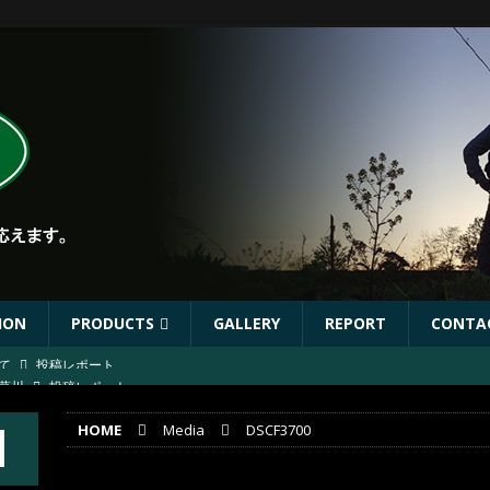
ION
PRODUCTS
GALLERY
REPORT
CONTA
葛川
投稿レポート
葛川
投稿レポート
HOME
Media
DSCF3700
ST出店協力イベントのお知らせ
イベント
年秋リリース予定商品
お知らせ