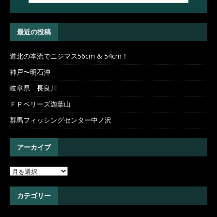
最近の投稿
道北の本流でニジマス56cm & 54cm！
神戸〜明石沖
岐阜県 長良川
ＦＰベリーズ迦葉山
群馬フィッシングセンター中ノ沢
アーカイブ
カテゴリー