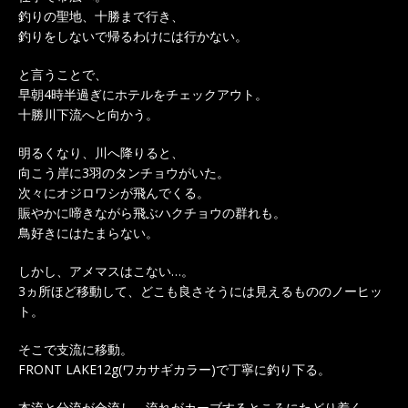
釣りの聖地、十勝まで行き、
釣りをしないで帰るわけには行かない。
と言うことで、
早朝4時半過ぎにホテルをチェックアウト。
十勝川下流へと向かう。
明るくなり、川へ降りると、
向こう岸に3羽のタンチョウがいた。
次々にオジロワシが飛んでくる。
賑やかに啼きながら飛ぶハクチョウの群れも。
鳥好きにはたまらない。
しかし、アメマスはこない…。
3ヵ所ほど移動して、どこも良さそうには見えるもののノーヒッ
ト。
そこで支流に移動。
FRONT LAKE12g(ワカサギカラー)で丁寧に釣り下る。
本流と分流が合流し、流れがカーブするところにたどり着く。