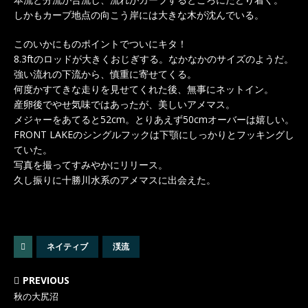
しかもカーブ地点の向こう岸には大きな木が沈んでいる。
このいかにものポイントでついにキタ！
8.3ftのロッドが大きくおじぎする。なかなかのサイズのようだ。
強い流れの下流から、慎重に寄せてくる。
何度かすてきな走りを見せてくれた後、無事にネットイン。
産卵後でやせ気味ではあったが、美しいアメマス。
メジャーをあてると52cm。とりあえず50cmオーバーは嬉しい。
FRONT LAKEのシングルフックは下顎にしっかりとフッキングし
ていた。
写真を撮ってすみやかにリリース。
久し振りに十勝川水系のアメマスに出会えた。
ネイティブ
渓流
PREVIOUS
秋の大尻沼