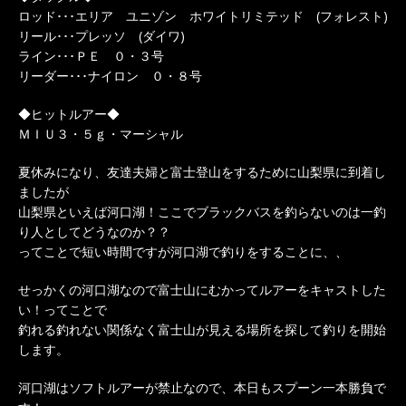
ロッド･･･エリア ユニゾン ホワイトリミテッド (フォレスト)
リール･･･プレッソ (ダイワ)
ライン･･･ＰＥ ０・３号
リーダー･･･ナイロン ０・８号
◆ヒットルアー◆
ＭＩＵ３・５ｇ・マーシャル
夏休みになり、友達夫婦と富士登山をするために山梨県に到着し
ましたが
山梨県といえば河口湖！ここでブラックバスを釣らないのは一釣
り人としてどうなのか？？
ってことで短い時間ですが河口湖で釣りをすることに、、
せっかくの河口湖なので富士山にむかってルアーをキャストした
い！ってことで
釣れる釣れない関係なく富士山が見える場所を探して釣りを開始
します。
河口湖はソフトルアーが禁止なので、本日もスプーン一本勝負で