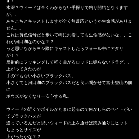
す！
水深？ウィードは全くわからない手探りで釣り開始となります
が、、
あちこちとキャストしますが全く無反応というか生命感がありま
せん。。
これは黄色信号だと歩いて岬に到着しても生命感がないな、、こ
れが河口湖なのかな？？
っと思いながらヨシ際にキャストしたらフォール中にアタリ
が！？
反射的にフッキングして軽く曲がるロッドに鳴らないドラグ、、
上がってきたのが
手の平もない小さいブラックバス。
小さくても河口湖のブラックバスだと良い聞かせて富士登山の前
に
ボウズがなくなり一安心する私。
ウィードの近くでボイルがたまに起るので何かしらのベイトがい
てブラックバスが
追っているんだと思いウィードの上を通せば読み通りにヒット！
ちょっとサイズが
上がったかな？？