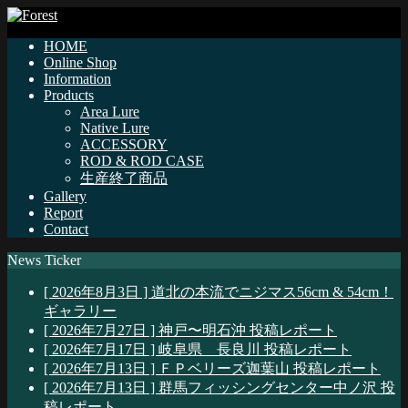
HOME
Online Shop
Information
Products
Area Lure
Native Lure
ACCESSORY
ROD & ROD CASE
生産終了商品
Gallery
Report
Contact
News Ticker
[ 2026年8月3日 ]
道北の本流でニジマス56cm & 54cm！
ギャラリー
[ 2026年7月27日 ]
神戸〜明石沖
投稿レポート
[ 2026年7月17日 ]
岐阜県 長良川
投稿レポート
[ 2026年7月13日 ]
ＦＰベリーズ迦葉山
投稿レポート
[ 2026年7月13日 ]
群馬フィッシングセンター中ノ沢
投
稿レポート