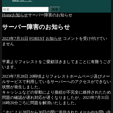
検
索:
Home
お知らせ
サーバー障害のお知らせ
サーバー障害のお知らせ
サ
2023年7月31日
FOREST
お知らせ
コメントを受け付けてい
ー
ません
バ
ー
障
平素よりフォレストをご愛顧頂きましてまことに有難うござ
害
います。
の
お
2023年7月28日 20時頃よりフォレストホームページ及びメー
知
ルサービスで利用しているサーバーへのアクセスができない
ら
状態が発生しました。
せ
キャッシュなどの挙動により接続が不完全に維持されたため
は
問題の確認が遅れ対応が遅くなりましたが、2023年7月31日
16時20分ごろに問題を解消いたしました。
これにより28日から30日の間に送信されたメールやお問い合