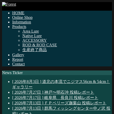
HOME
Online Shop
Information
Products
Area Lure
Native Lure
ACCESSORY
ROD & ROD CASE
生産終了商品
Gallery
Report
Contact
News Ticker
[ 2026年8月3日 ]
道北の本流でニジマス56cm & 54cm！
ギャラリー
[ 2026年7月27日 ]
神戸〜明石沖
投稿レポート
[ 2026年7月17日 ]
岐阜県 長良川
投稿レポート
[ 2026年7月13日 ]
ＦＰベリーズ迦葉山
投稿レポート
[ 2026年7月13日 ]
群馬フィッシングセンター中ノ沢
投
稿レポート