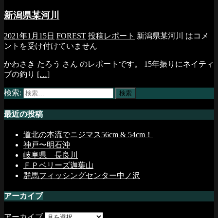
新潟県某河川
2021年1月15日
FOREST
投稿レポート
新潟県某河川 は
コメ
ントを受け付けていません
かわさき たろう さん のレポートです。 15年振りにネイティ
ブの釣り
[…]
検索:
最近の投稿
道北の本流でニジマス56cm & 54cm！
神戸〜明石沖
岐阜県 長良川
ＦＰベリーズ迦葉山
群馬フィッシングセンター中ノ沢
アーカイブ
アーカイブ