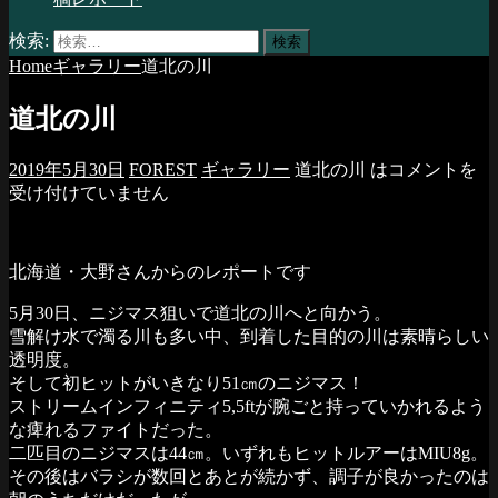
検索:
Home
ギャラリー
道北の川
道北の川
2019年5月30日
FOREST
ギャラリー
道北の川 は
コメントを
受け付けていません
北海道・大野さんからのレポートです
5月30日、ニジマス狙いで道北の川へと向かう。
雪解け水で濁る川も多い中、到着した目的の川は素晴らしい
透明度。
そして初ヒットがいきなり51㎝のニジマス！
ストリームインフィニティ5,5ftが腕ごと持っていかれるよう
な痺れるファイトだった。
二匹目のニジマスは44㎝。いずれもヒットルアーはMIU8g。
その後はバラシが数回とあとが続かず、調子が良かったのは