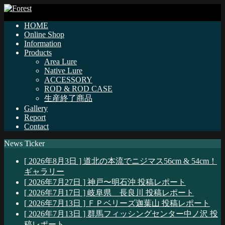
HOME
Online Shop
Information
Products
Area Lure
Native Lure
ACCESSORY
ROD & ROD CASE
生産終了商品
Gallery
Report
Contact
News Ticker
[ 2026年8月3日 ]
道北の本流でニジマス56cm & 54cm！
ギャラリー
[ 2026年7月27日 ]
神戸〜明石沖
投稿レポート
[ 2026年7月17日 ]
岐阜県 長良川
投稿レポート
[ 2026年7月13日 ]
ＦＰベリーズ迦葉山
投稿レポート
[ 2026年7月13日 ]
群馬フィッシングセンター中ノ沢
投
稿レポート