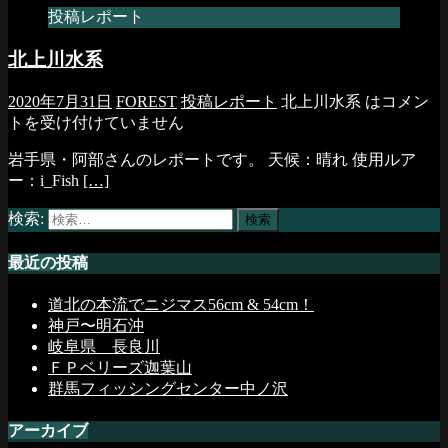
投稿レポート
北上川水系
2020年7月31日
FOREST
投稿レポート
北上川水系 は
コメン
トを受け付けていません
岩手県・阿部さんのレポートです。 天候：晴れ 使用ルア
ー：i_Fish
[…]
検索:
最近の投稿
道北の本流でニジマス56cm & 54cm！
神戸〜明石沖
岐阜県 長良川
ＦＰベリーズ迦葉山
群馬フィッシングセンター中ノ沢
アーカイブ