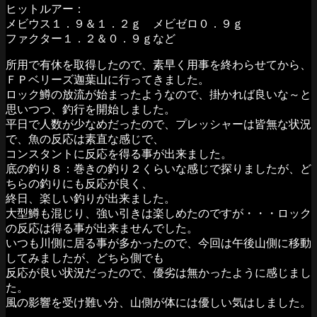
ヒットルアー：
メビウス１．９＆１．２ｇ メビゼロ０．９ｇ
ファクター１．２＆０．９ｇなど
所用で有休を取得したので、素早く用事を終わらせてから、
ＦＰベリーズ迦葉山に行ってきました。
ロック鱒の放流が始まったようなので、掛かれば良いな～と
思いつつ、釣行を開始しました。
平日で人数が少なめだったので、プレッシャーは皆無な状況
で、魚の反応は素直な感じで、
コンスタントに反応を得る事が出来ました。
底の釣り８：巻きの釣り２くらいな感じで探りましたが、ど
ちらの釣りにも反応が良く、
終日、楽しい釣りが出来ました。
大型鱒も混じり、強い引きは楽しめたのですが・・・ロック
の反応は得る事が出来ませんでした。
いつも川側に居る事が多かったので、今回は午後山側に移動
してみましたが、どちら側でも
反応が良い状況だったので、優劣は無かったように感じまし
た。
風の影響を受け難い分、山側が体には優しい気はしました。