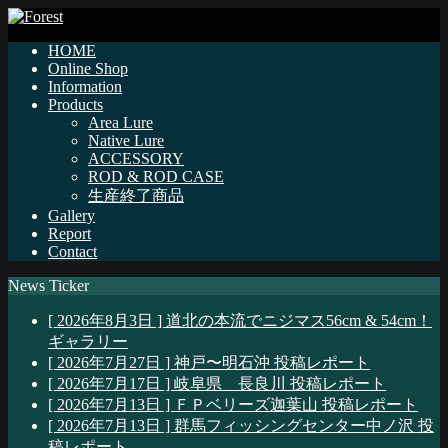
HOME
Online Shop
Information
Products
Area Lure
Native Lure
ACCESSORY
ROD & ROD CASE
生産終了商品
Gallery
Report
Contact
News Ticker
[ 2026年8月3日 ]
道北の本流でニジマス56cm & 54cm！
ギャラリー
[ 2026年7月27日 ]
神戸〜明石沖
投稿レポート
[ 2026年7月17日 ]
岐阜県 長良川
投稿レポート
[ 2026年7月13日 ]
ＦＰベリーズ迦葉山
投稿レポート
[ 2026年7月13日 ]
群馬フィッシングセンター中ノ沢
投
稿レポート