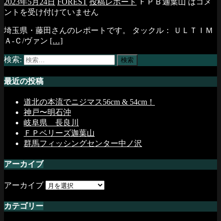
2023年5月24日
FOREST
投稿レポート
ＦＰＢ迦葉山 は
コメ
ントを受け付けていません
埼玉県・藤田さんのレポートです。 タックル： ＵＬＴＩＭ
Ａ-Ｃ/ヴァン
[…]
検索:
最近の投稿
道北の本流でニジマス56cm & 54cm！
神戸〜明石沖
岐阜県 長良川
ＦＰベリーズ迦葉山
群馬フィッシングセンター中ノ沢
アーカイブ
アーカイブ
カテゴリー