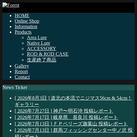
HOME
Online Shop
Information
Products
Area Lure
Native Lure
ACCESSORY
ROD & ROD CASE
生産終了商品
Gallery
Report
Contact
News Ticker
[ 2026年8月3日 ]
道北の本流でニジマス56cm & 54cm！
ギャラリー
[ 2026年7月27日 ]
神戸〜明石沖
投稿レポート
[ 2026年7月17日 ]
岐阜県 長良川
投稿レポート
[ 2026年7月13日 ]
ＦＰベリーズ迦葉山
投稿レポート
[ 2026年7月13日 ]
群馬フィッシングセンター中ノ沢
投
稿レポート