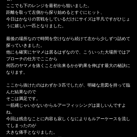
ここでも下のレンジを最初から狙いました。
距離を取って左側から探り始めるとすぐにヒット、
今日はかなりの苦戦をしているだけにサイズは平凡ですがひじょ
うに嬉しい一匹となりました。
最後の場所なので時間を空けながら続けて左から少しずつ詰めて
探っていきました。
他にも確実にヤマメは居るはずなので、こういった大場所ではア
プローチの仕方でここから
何匹のヤマメを抜くことが出来るかが釣果を伸ばす最大の秘訣に
なります。
ここから抜けたのはわずか３匹でしたが、明確な意図を持って臨
んだ結果なので
そこは満足です。
一筋縄じゃいかないからルアーフィッシングは楽しいんですよ
ね。
今回は残念なことに内容も寂しくなによりもルアーケースを流し
てしまったのが
大きな痛手となりました。