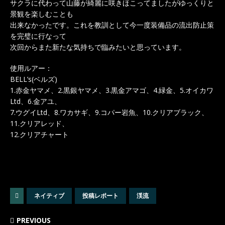
サクラに代わって山藤が綺麗に咲きほこってましたがゆっくりと
景観を楽しむことも
出来なかったです。これを教訓として今一度装備品の流出防止策
を完璧に行なって
次回からまた新たな気持ちで臨みたいと思っています。
使用ルアー：
BELL’s(ベルズ)
1.赤金ヤマメ、2.黒銀ヤマメ、3.黒金アマゴ、4.緑金、5.オイカワ
Ltd、6.金アユ、
7.ウグイLtd、8.ワカサギ、9.コパー岩魚、10.クリアブラック、
11.クリアレッド、
12.クリアチャート
ネイティブ
投稿レポート
渓流
PREVIOUS