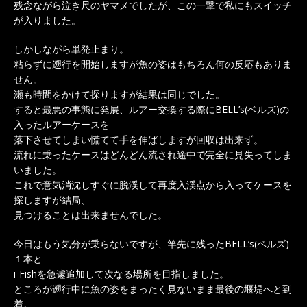
残念ながら泣き尺のヤマメでしたが、この一撃で私にもスイッチ
が入りました。
しかしながら単発止まり。
粘らずに遡行を開始しますが魚の姿はもちろん何の反応もありま
せん。
瀬も時間をかけて探りますが結果は同じでした。
すると最悪の事態に発展、ルアー交換する際にBELL’s(ベルズ)の
入ったルアーケースを
落下させてしまい慌てて手を伸ばしますが回収は出来ず。
流れに乗ったケースはどんどん流され途中で完全に見失ってしま
いました。
これで意気消沈しすぐに脱渓して再度入渓点から入ってケースを
探しますが結局、
見つけることは出来ませんでした。
今日はもう気分が乗らないですが、竿先に残ったBELL’s(ベルズ)
１本と
i-Fishを急遽追加して次なる場所を目指しました。
ところが遡行中に魚の姿をまったく見ないまま最後の堰堤へと到
着。