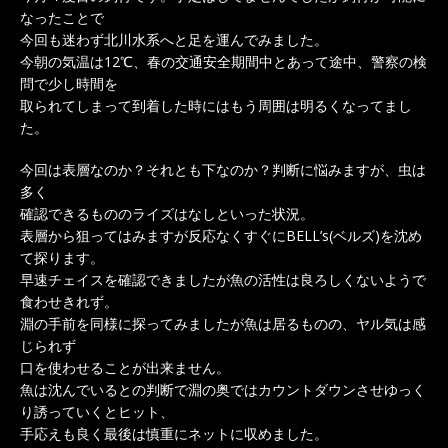
なったことで
今回も迷わず北川水系へと足を運んでみました。
今朝の気温は12℃、春の交通安全期間中とあって途中、警察の検
問で少し時間を
取られてしまって到着した時にはもう周囲は明るくなってまし
た。
今回は表層なのか？それとも下なのか？判断に悩みますが、虫は
多く
確認できるもののライズはなしといった状況。
表層から狙ってはみますが反応なくすぐにBELL’s(ベルズ)を沈め
て探ります。
早速チェイスを確認できましたが魚の活性は良ろしくないようで
食わせきれず。
淵の手前を同様に探ってみましたが魚は居るものの、ヤル気は感
じられず
口を使わせることが出来ません。
魚は沈んでいるとの判断で淵の奥ではカウントダウンさせゆっく
り誘っていくとヒット、
手応えも良く最後は慎重にネットに収めました。