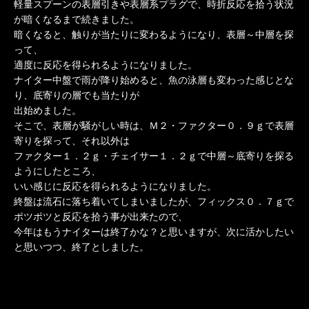
軽量スプーンの表層引きや表層系プラグで、時折反応を拾う状況
が暗くなるまで続きました。
暗くなると、触りが当たりに変わるようになり、表層～中層を探
って、
適度に反応を得られるようになりました。
ナイター中盤で雨が降り始めると、魚の泳層も変わった感じとな
り、底寄りの層でも当たりが
出始めました。
そこで、表層が騒がしい時は、Ｍ２・ファクター０．９ｇで表層
寄りを探って、それ以外は
ファクター１．２ｇ・チェイサー１．２ｇで中層～底寄りを探る
ようにしたところ、
いい感じに反応を得られるようになりました。
終盤は流石に落ち着いてしまいましたが、フィックス０．７ｇで
ポツポツと反応を拾う事が出来たので、
今年はもうナイターは終了かな？と思いますが、次に活かしたい
と思いつつ、終了としました。