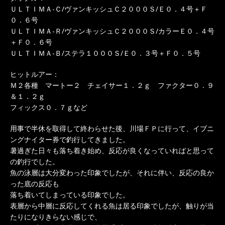
ＵＬＴＩＭＡ-Ｃ/ヴァンキッシュＣ２０００Ｓ/Ｅ０．４号＋Ｆ
０．６号
ＵＬＴＩＭＡ-Ｒ/ヴァンキッシュＣ２０００Ｓ/カラーＥ０．４号
＋Ｆ０．６号
ＵＬＴＩＭＡ-Ｂ/ステラ１０００Ｓ/Ｅ０．３号＋Ｆ０．５号
ヒットルアー：
Ｍ２各種 マートー２ チェイサー１．２ｇ ファクター０．９
＆１．２ｇ
フィックス０．７ｇなど
用事で半休を取得して終わらせた後、川場ＦＰに行って、イブニ
ングナイター券で釣行してきました。
暑過ぎた日々も落ち着き始め、反応が良くなっていればと思って
の釣行でした。
魚の泳層は大分変わった印象でしたが、それに伴い、反応の良か
った底の反応も
落ち着いてしまっている印象でした。
表層から中層に反応してくれる魚は居る印象でしたが、触りが当
たりになりきらない感じで、