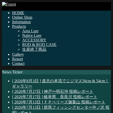
HOME
Online Shop
Information
Products
Area Lure
Native Lure
ACCESSORY
ROD & ROD CASE
生産終了商品
Gallery
Report
Contact
News Ticker
[ 2026年8月3日 ]
道北の本流でニジマス56cm & 54cm！
ギャラリー
[ 2026年7月27日 ]
神戸〜明石沖
投稿レポート
[ 2026年7月17日 ]
岐阜県 長良川
投稿レポート
[ 2026年7月13日 ]
ＦＰベリーズ迦葉山
投稿レポート
[ 2026年7月13日 ]
群馬フィッシングセンター中ノ沢
投
稿レポート