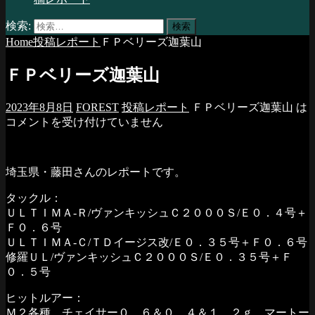
検索:
Home
投稿レポート
ＦＰベリーズ迦葉山
ＦＰベリーズ迦葉山
2023年8月8日
FOREST
投稿レポート
ＦＰベリーズ迦葉山 は
コメントを受け付けていません
埼玉県・藤田さんのレポートです。
タックル：
ＵＬＴＩＭＡ-Ｒ/ヴァンキッシュＣ２０００Ｓ/Ｅ０．４号＋
Ｆ０．６号
ＵＬＴＩＭＡ-Ｃ/ＴＤイージス改/Ｅ０．３５号＋Ｆ０．６号
修羅ＵＬ/ヴァンキッシュＣ２０００Ｓ/Ｅ０．３５号＋Ｆ
０．５号
ヒットルアー：
Ｍ２各種 チェイサー０．６＆０．４＆１．２ｇ マートー