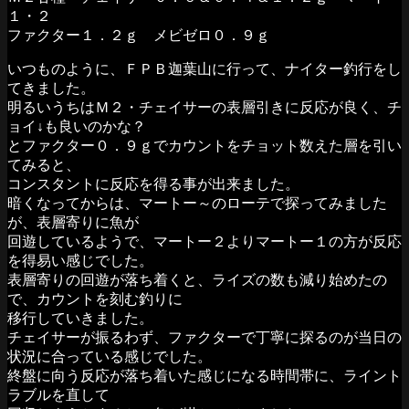
１・２
ファクター１．２ｇ メビゼロ０．９ｇ
いつものように、ＦＰＢ迦葉山に行って、ナイター釣行をし
てきました。
明るいうちはＭ２・チェイサーの表層引きに反応が良く、チ
ョイ↓も良いのかな？
とファクター０．９ｇでカウントをチョット数えた層を引い
てみると、
コンスタントに反応を得る事が出来ました。
暗くなってからは、マートー～のローテで探ってみました
が、表層寄りに魚が
回遊しているようで、マートー２よりマートー１の方が反応
を得易い感じでした。
表層寄りの回遊が落ち着くと、ライズの数も減り始めたの
で、カウントを刻む釣りに
移行していきました。
チェイサーが振るわず、ファクターで丁寧に探るのが当日の
状況に合っている感じでした。
終盤に向う反応が落ち着いた感じになる時間帯に、ライント
ラブルを直して