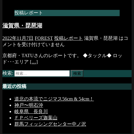
投稿レポート
滋賀県・琵琶湖
2022年11月7日
FOREST
投稿レポート
滋賀県・琵琶湖 は
コ
メントを受け付けていません
京都府・TATUさんのレポートです。 ◆タックル◆ ロッ
ド･･･エリア
[…]
検索:
最近の投稿
道北の本流でニジマス56cm & 54cm！
神戸〜明石沖
岐阜県 長良川
ＦＰベリーズ迦葉山
群馬フィッシングセンター中ノ沢