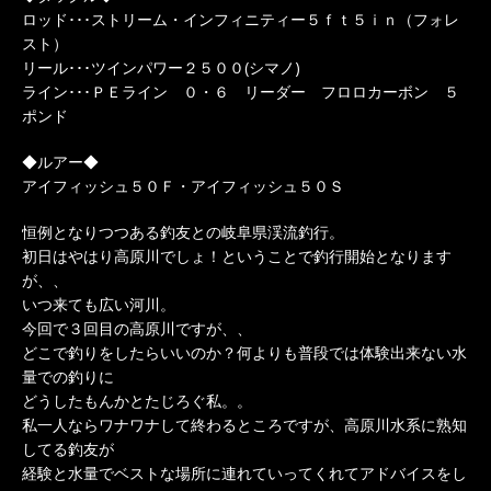
ロッド･･･ストリーム・インフィニティー５ｆｔ５ｉｎ（フォレ
スト）
リール･･･ツインパワー２５００(シマノ)
ライン･･･ＰＥライン ０・６ リーダー フロロカーボン ５
ポンド
◆ルアー◆
アイフィッシュ５０Ｆ・アイフィッシュ５０Ｓ
恒例となりつつある釣友との岐阜県渓流釣行。
初日はやはり高原川でしょ！ということで釣行開始となります
が、、
いつ来ても広い河川。
今回で３回目の高原川ですが、、
どこで釣りをしたらいいのか？何よりも普段では体験出来ない水
量での釣りに
どうしたもんかとたじろぐ私。。
私一人ならワナワナして終わるところですが、高原川水系に熟知
してる釣友が
経験と水量でベストな場所に連れていってくれてアドバイスをし