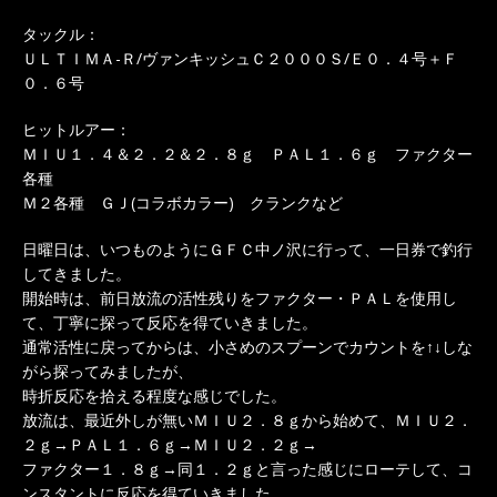
タックル：
ＵＬＴＩＭＡ-Ｒ/ヴァンキッシュＣ２０００Ｓ/Ｅ０．４号＋Ｆ
０．６号
ヒットルアー：
ＭＩＵ１．４＆２．２＆２．８ｇ ＰＡＬ１．６ｇ ファクター
各種
Ｍ２各種 ＧＪ(コラボカラー) クランクなど
日曜日は、いつものようにＧＦＣ中ノ沢に行って、一日券で釣行
してきました。
開始時は、前日放流の活性残りをファクター・ＰＡＬを使用し
て、丁寧に探って反応を得ていきました。
通常活性に戻ってからは、小さめのスプーンでカウントを↑↓しな
がら探ってみましたが、
時折反応を拾える程度な感じでした。
放流は、最近外しが無いＭＩＵ２．８ｇから始めて、ＭＩＵ２．
２ｇ→ＰＡＬ１．６ｇ→ＭＩＵ２．２ｇ→
ファクター１．８ｇ→同１．２ｇと言った感じにローテして、コ
ンスタントに反応を得ていきました。