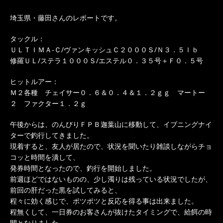
埼玉県・藤田さんのレポートです。
タックル：
ＵＬＴＩＭＡ-Ｃ/ヴァンキッシュＣ２０００Ｓ/Ｎ３．５ｌｂ
修羅ＵＬ/ステラ１０００Ｓ/エステル０．３５号＋Ｆ０．５号
ヒットルアー：
Ｍ２各種 チェイサー０．６＆０．４＆１．２ｇｇ マートー
２ ファクター１．２ｇ
午後からは、のんびりＦＰＢ迦葉山に移動して、イブニングナイ
ターで釣行してきました。
現着すると、友人が居たので、状況を聞いたり雑談しながらチョ
コッと時間を潰して、
発券時間となったので、釣行を開始しました。
前週ほどではないものの、少し濁りは残っている状況でしたが、
前回の肝だった黒を試してみると、
程々に効く感じで、ポツポツと反応を得る事は出来ました。
程無くして、一日券のお客さんが抜けたタイミングで、給餌の時
間となりました。