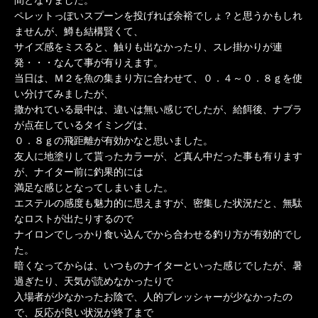
ペレットっぽいスプーンを投げれば余裕でしょ？と思うかもしれ
ませんが、鱒も結構賢くて、
サイズ感をミスると、触りも出なかったり、スレ掛かりが連
発・・・なんて事が有りえます。
当日は、Ｍ２を魚の集まり方に合わせて、０．４～０．８ｇを使
い分けてみましたが、
撒かれている最中は、違いは無い感じでしたが、給餌後、ナブラ
が点在しているタイミングは、
０．８ｇの飛距離が有効かなと思いました。
友人に地塗りして貰ったカラーが、ど真ん中だった事も有ります
が、ナイター前に釣果的には
満足な感じとなってしまいました。
エステルの感度も魅力的に思えますが、密集した状況だと、無駄
なロストが出たりするので
ナイロンでしっかり食い込んでから合わせる釣り方が有効的でし
た。
暗くなってからは、いつものナイターといった感じでしたが、暑
過ぎたり、天気が読めなかったりで
入場者が少なかったお陰で、人的プレッシャーが少なかったの
で、反応が良い状況が終了まで