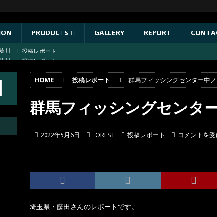
ION
PRODUCTS
GALLERY
REPORT
CONTA
葛川
投稿レポート
ST出店協力イベントのお知らせ
イベント
HOME
投稿レポート
群馬フィッシングセンター中ノ
年秋リリース予定商品
お知らせ
林川
投稿レポート
群馬フィッシングセンタ
葛川
投稿レポート
2022年5月6日
FOREST
投稿レポート
コメントを受
埼玉県・藤田さんのレポートです。