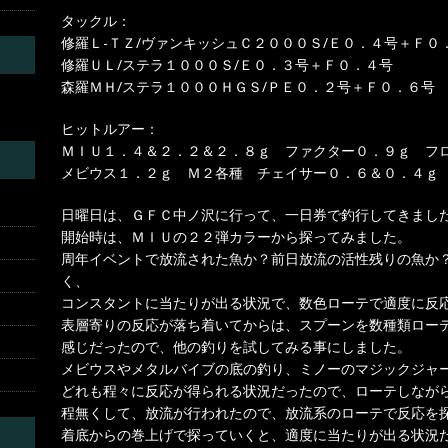
タックル：
修羅Ｌ-ＴＺ/ヴァンキッシュＣ２０００Ｓ/Ｅ０．４号＋Ｆ０
修羅ＵＬ/ステラ１０００Ｓ/Ｅ０．３号＋Ｆ０．４号
森羅ＭＨ/ステラ１０００ＨＧＳ/ＰＥ０．２号＋Ｆ０．６号
ヒットルアー：
ＭＩＵ１．４＆２．２＆２．８ｇ ファクター０．９ｇ 
メビウス１．２ｇ Ｍ２各種 チェイサー０．６＆０．４ｇ
日曜日は、ＧＦＣ中ノ沢に行って、一日券で釣行してきまし
開始時は、ＭＩＵの２２弾カラーから探ってみました。
周年イベントで放流された魚か？前日放流の活性残りの魚か
く、
コンスタントに当たりが出る状況で、数色ローテで適度に反
表層寄りの反応が落ち着いてからは、スプーンを数種類ロー
感じだったので、他の釣りを試してみる事にしました。
メビウスやメタルバイブの底の釣り、ミノーのマジックジャ
どれも程々に反応が得られる状況だったので、ローテしなが
程無くして、放流が行われたので、放流系のローテで反応を
着底からの巻上げで探っていくと、適度に当たりが出る状況