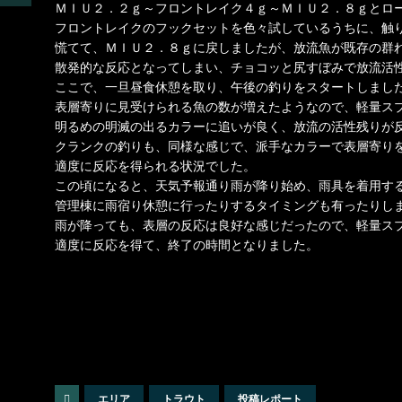
ＭＩＵ２．２ｇ～フロントレイク４ｇ～ＭＩＵ２．８ｇとロ
フロントレイクのフックセットを色々試しているうちに、触
慌てて、ＭＩＵ２．８ｇに戻しましたが、放流魚が既存の群
散発的な反応となってしまい、チョコッと尻すぼみで放流活
ここで、一旦昼食休憩を取り、午後の釣りをスタートしまし
表層寄りに見受けられる魚の数が増えたようなので、軽量ス
明るめの明滅の出るカラーに追いが良く、放流の活性残りが
クランクの釣りも、同様な感じで、派手なカラーで表層寄り
適度に反応を得られる状況でした。
この頃になると、天気予報通り雨が降り始め、雨具を着用す
管理棟に雨宿り休憩に行ったりするタイミングも有ったりし
雨が降っても、表層の反応は良好な感じだったので、軽量ス
適度に反応を得て、終了の時間となりました。
エリア
トラウト
投稿レポート