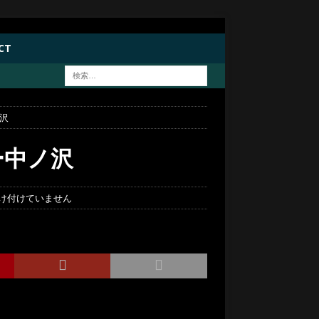
CT
沢
ー中ノ沢
け付けていません