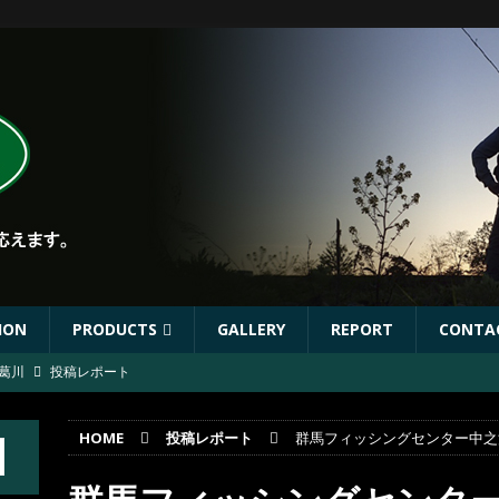
ION
PRODUCTS
GALLERY
REPORT
CONTA
葛川
投稿レポート
ST出店協力イベントのお知らせ
イベント
HOME
投稿レポート
群馬フィッシングセンター中之
年秋リリース予定商品
お知らせ
林川
投稿レポート