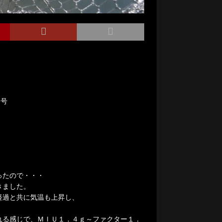
６号
ったので・・・
きました。
経過と共に気温も上昇し、
れる感じで、ＭＩＵ１．４ｇ～ファクター１．