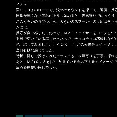
２ｇ～
同０．９ｇのローテで、浅めのカウントを探って、適度に反
日陰が無くなり気温が上昇し始めると、表層寄りでゆっくり
このくらいの時間帯から、大きめのスプーンへの反応は落ち
きには、
反応が良い感じだったので、Ｍ２・チェイサーをローテしつ
平日で空いている感じだったので、チョコチョコ移動しなが
色々試してみましたが、Ｍ２(０．４ｇ)の表層チョイ↓引き
当日有効な感じでした。
時折、挿しで投げてみたクランクも、表層寄りを丁寧に探れ
あと、Ｍ２(０．８ｇ)で、見えている魚の下を巻くイメージ
反応を得易い感じでした。