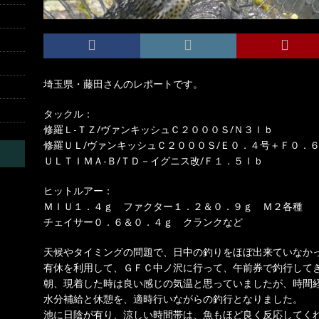
埼玉県・藤田さんのレポートです。
タックル：
修羅Ｌ-ＴＺ/ヴァンキッシュＣ２０００Ｓ/Ｎ３ｌｂ
修羅ＵＬ/ヴァンキッシュＣ２０００Ｓ/Ｅ０．４号＋Ｆ０．
ＵＬＴＩＭＡ-Ｂ/ＴＤ－イグニス改/Ｆ１．５ｌｂ
ヒットルアー：
ＭＩＵ１．４ｇ ファクター１．２＆０．９ｇ Ｍ２各種
チェイサー０．６＆０．４ｇ クランクなど
天候やタイミングの問題で、日中の釣りをほぼ出来ていなか
有休を利用して、ＧＦＣ中ノ沢に行って、午前券で釣行して
朝、現着した時は良い感じの気温と思っていましたが、時間
水分補給と休憩を、適時行いながらの釣行となりました。
池に日陰が有り、涼しい時間帯は、魚もほど良く反応してく