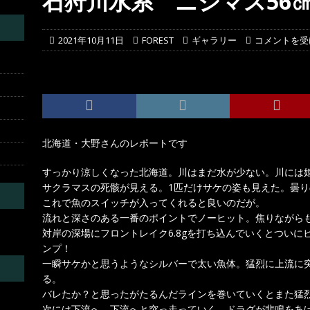
石狩川水系 ニジマス56
葛川
投稿レポート
2021年10月11日
FOREST
ギャラリー
コメントを受
北海道・大野さんのレポートです
すっかり涼しくなった北海道。川はまだ水が少ない。川には
サクラマスの死骸が見える。1匹だけサケの姿も見えた。曇
これで魚のスイッチが入ってくれると良いのだが。
流れと深さのある一番のポイントでノーヒット。焦りながら
対岸の深場にフロントレイク6.8gを打ち込んでいくとつい
ンプ！
一瞬サケかと思うようなシルバーで太い魚体。猛烈に上流に
る。
バレたか？と思ったがたるんだラインを巻いていくとまた猛
次には下流へ、下流へと突っ走っていく。ドラグが悲鳴をあ