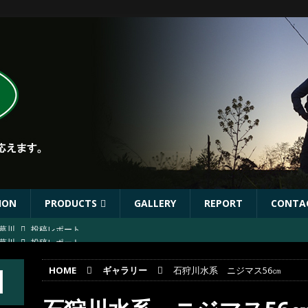
ION
PRODUCTS
GALLERY
REPORT
CONTA
葛川
投稿レポート
ST出店協力イベントのお知らせ
イベント
HOME
ギャラリー
石狩川水系 ニジマス56㎝
年秋リリース予定商品
お知らせ
林川
投稿レポート