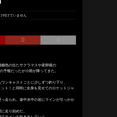
㎝
け付けていません
婚姻色の出たサクラマスや産卵後の
りの予報だったが小雨が降ってきた。
もワンキャストごとに少しずつ釣り下り、
にヒット！と同時に全身を見せてのロケットジャ
突っ走られ、途中水中の岩にラインが引っかか
烈に走り始めた。
げてラインを吐き出していく。