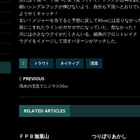
細いシングルフックが伸びないよう、自分も下流へとおりて
ようやくキャッチ！
太い！メジャーを当てると予想に反して60㎝には足りなかっ
岩にこすれたラインがガサガサになっていた、危なかった！
川には小さなウグイがたくさんいる。細身のフロントレイク
ウグイをイメージして流すパターンがマッチした。
トラウト
ネイティブ
渓流
PREVIOUS
渇水の渓流でニジマス50㎝
RELATED ARTICLES
ＦＰＢ迦葉山
つりぼりあかし