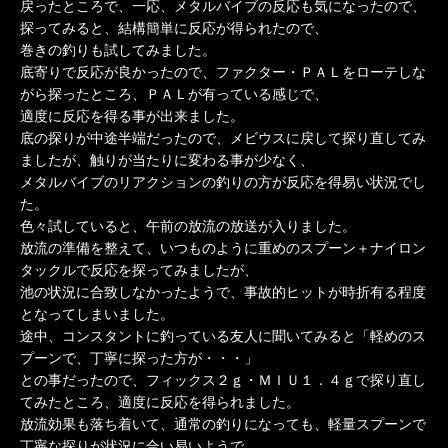
戻ったところで、一応、メタルバイブの反応も気になったので、
探ってみると、結構簡単に反応が得られたので、
巻きの釣りも試してみました。
底寄りで反応が良かったので、ファクター・ＰＡＬをローテしな
がら探ったところ、ＰＡＬが有っている感じで、
適度に反応を得る事が出来ました。
底の探りが中途半端だったので、メビウスに戻して探り直してみ
ましたが、触りが当たりに変わる事が少なく、
メタルバイブのリアクションの釣りの方が反応を得易い状況でし
た。
色々試していると、午前の放流の放送が入りました。
放流の準備を整えて、いつものように重めのスプーン＋ナイロン
タックルで反応を探ってみましたが、
池の状況に合致しなかったようで、事故的ヒットが時折有る程度
となってしまいました。
途中、コンスタントに釣っている友人に聞いてみると「軽めのス
プーンで、丁寧に探った方が・・・」
との事だったので、フィックス２ｇ・ＭＩＵ１．４ｇで探り直し
てみたところ、適度に反応を得られました。
放流効果も落ち着いて、通常の釣りになっても、軽量スプーンで
丁寧な探りが状況に合い易いようで、