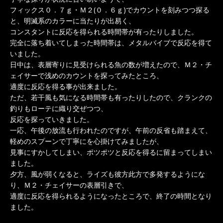
フィックス０．７ｇ・Ｍ２(０．６ｇ)でカウントを刻みつつ探る
と、明滅系のカラーに当たりが出易く、
コンスタントに反応を得られる時間帯が有ったりしました。
完全に落ち着いてしまった時間帯は、メタルバイブで反応を得て
いました。
日中は、表層寄りに見受けられる魚の数が増えたので、Ｍ２・チ
ェイサーで浅めのカウントを探ってみたところ、
適度に反応を得る事が出来ました。
ただ、若干風も気になる時間帯も有ったりしたので、クランクの
釣りもローテに織り交ぜつつ、
反応を探っていきました。
一応、午後の放流も行われたのですが、午前の反省も踏まえて、
軽めのスプーンで丁寧にを心掛けてみましたが、
見事にすかしてしまい、ポツポツと反応を得るに留まってしまい
ました。
夕方、風が弱くなると、ライズも彼方此方で多発するようにな
り、Ｍ２・チェイサーの表層引きで、
適度に反応を得られるようになったところで、終了の時間となり
ました。