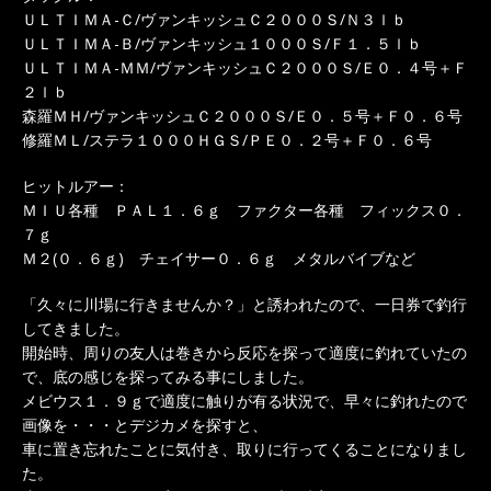
ＵＬＴＩＭＡ-Ｃ/ヴァンキッシュＣ２０００Ｓ/Ｎ３ｌｂ
ＵＬＴＩＭＡ-Ｂ/ヴァンキッシュ１０００Ｓ/Ｆ１．５ｌｂ
ＵＬＴＩＭＡ-ＭＭ/ヴァンキッシュＣ２０００Ｓ/Ｅ０．４号＋Ｆ
２ｌｂ
森羅ＭＨ/ヴァンキッシュＣ２０００Ｓ/Ｅ０．５号＋Ｆ０．６号
修羅ＭＬ/ステラ１０００ＨＧＳ/ＰＥ０．２号＋Ｆ０．６号
ヒットルアー：
ＭＩＵ各種 ＰＡＬ１．６ｇ ファクター各種 フィックス０．
７ｇ
Ｍ２(０．６ｇ) チェイサー０．６ｇ メタルバイブなど
「久々に川場に行きませんか？」と誘われたので、一日券で釣行
してきました。
開始時、周りの友人は巻きから反応を探って適度に釣れていたの
で、底の感じを探ってみる事にしました。
メビウス１．９ｇで適度に触りが有る状況で、早々に釣れたので
画像を・・・とデジカメを探すと、
車に置き忘れたことに気付き、取りに行ってくることになりまし
た。