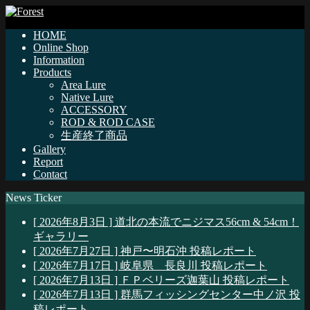
HOME
Online Shop
Information
Products
Area Lure
Native Lure
ACCESSORY
ROD & ROD CASE
生産終了商品
Gallery
Report
Contact
News Ticker
[ 2026年8月3日 ]
道北の本流でニジマス56cm & 54cm！
ギャラリー
[ 2026年7月27日 ]
神戸〜明石沖
投稿レポート
[ 2026年7月17日 ]
岐阜県 長良川
投稿レポート
[ 2026年7月13日 ]
ＦＰベリーズ迦葉山
投稿レポート
[ 2026年7月13日 ]
群馬フィッシングセンター中ノ沢
投
稿レポート