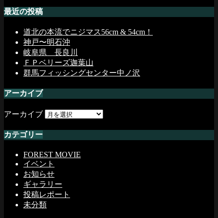
最近の投稿
道北の本流でニジマス56cm & 54cm！
神戸〜明石沖
岐阜県 長良川
ＦＰベリーズ迦葉山
群馬フィッシングセンター中ノ沢
アーカイブ
アーカイブ
カテゴリー
FOREST MOVIE
イベント
お知らせ
ギャラリー
投稿レポート
未分類