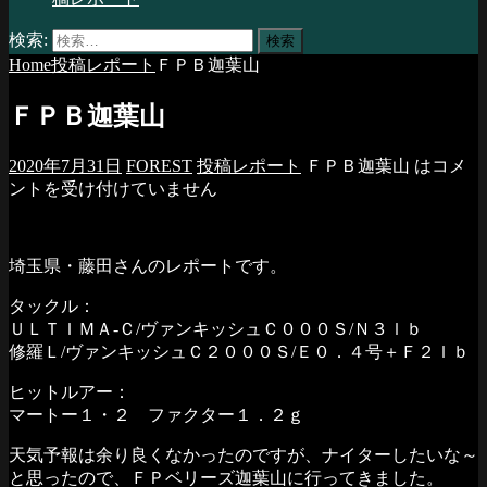
検索:
Home
投稿レポート
ＦＰＢ迦葉山
ＦＰＢ迦葉山
2020年7月31日
FOREST
投稿レポート
ＦＰＢ迦葉山 は
コメ
ントを受け付けていません
埼玉県・藤田さんのレポートです。
タックル：
ＵＬＴＩＭＡ-Ｃ/ヴァンキッシュＣ０００Ｓ/Ｎ３ｌｂ
修羅Ｌ/ヴァンキッシュＣ２０００Ｓ/Ｅ０．４号＋Ｆ２ｌｂ
ヒットルアー：
マートー１・２ ファクター１．２ｇ
天気予報は余り良くなかったのですが、ナイターしたいな～
と思ったので、ＦＰベリーズ迦葉山に行ってきました。