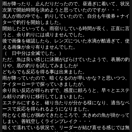
雨が降ったり、止んだりだったので、昼過ぎに着いて、状況
次第で開始時間を決めようと思っていたのですが・・・
友人が雨の中でも、釣りしていたので、自分も午後券＋ナイ
ターで釣行を開始しました。
開始したといっても、雨宿りしている時間が長く、正直に言
うと、余り釣りには成りませんでした。
後で画像を確認したら、レンズについた水滴が酷過ぎて、使
える画像が余り有りませんでした。
（ 日中分は全滅でした。）
ただ、魚は良い感じに泳層がばらけていたようで、表層の釣
りや、底の釣りを試してみましたが
どちらでも反応を得る事は出来ました。
雨が降っていたので、暗くなるのが早いかな？と思いつつ、
ナイターローテで探っていきましたが、
余り良い反応が得られずで、感度に頼ろうと、早々とエステ
ル頼りの釣りに移行してしまいました。
エステルにすると、確り当たりが分かる様になり、適当なペ
ースで反応を得られるようになりました。
何となく感じが掴めてきたところで、大きめの魚が掛かって
しまい、善戦空しくラインブレイク・・・
暗くて濡れている状況で、リーダーが結び直せる感じでは無