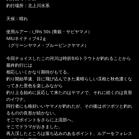
釣行場所：北上川水系
天候：晴れ
使用ルアー：i_fihs 50s (青銀・サビヤマメ）
MIUネイティブ4.2ｇ
（グリーンヤマメ・ブルーピンクヤマメ）
今回チョイスしたこの河川は時折BIGトラウトが釣れることから
最終釣行には
相応しいくかなり期待がもてる。
釣り開始早速、目に飛び込んできた素晴らしい渓相と秋色濃くな
ってきた景色を楽しみながら
釣り上る始めに反応して来たのはヤマメで、それに続くのは良形
のイワナ。
同行者にも格好いいヤマメが釣れたが、その後はポツポツと釣れ
るものの良形が続かない。
そこでポイントをさらに上流部へ。
そこでドラマがおきました。
再入渓したところは落ち込みのあるポイント、ルアーをフォレス