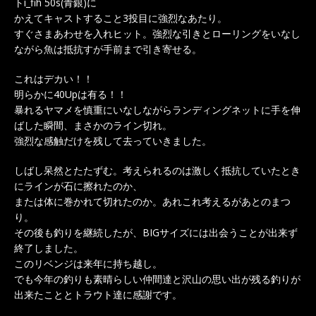
トi_fih 50s(青銀)に
かえてキャストすること3投目に強烈なあたり。
すぐさまあわせを入れヒット。強烈な引きとローリングをいなし
ながら魚は抵抗すが手前まで引き寄せる。
これはデカい！！
明らかに40Upは有る！！
暴れるヤマメを慎重にいなしながらランディングネットに手を伸
ばした瞬間、まさかのライン切れ。
強烈な感触だけを残して去っていきました。
しばし呆然とたたずむ。考えられるのは激しく抵抗していたとき
にラインが石に擦れたのか、
または体に巻かれて切れたのか。あれこれ考えるがあとのまつ
り。
その後も釣りを継続したが、BIGサイズには出会うことが出来ず
終了しました。
このリベンジは来年に持ち越し。
でも今年の釣りも素晴らしい仲間達と沢山の思い出が残る釣りが
出来たこととトラウト達に感謝です。