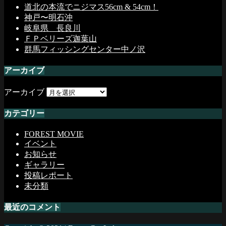
道北の本流でニジマス56cm & 54cm！
神戸〜明石沖
岐阜県 長良川
ＦＰベリーズ迦葉山
群馬フィッシングセンター中ノ沢
アーカイブ
アーカイブ
カテゴリー
FOREST MOVIE
イベント
お知らせ
ギャラリー
投稿レポート
未分類
最近のコメント