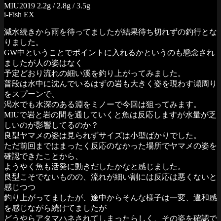
MIU2019 2.2g / 2.8g / 3.5g
i-Fish EX
減水続きから雨を待ってましたが結果待ち切れずの釣行とな
りました。
GW中ということでポイントに入れるかというのも懸念され
ましたが人の姿はなく
予定どおり流れの細い溪を釣り上がってみました。
普段は水中に沈んでいるはずの岩も大きく姿を現わす瀬周り
をスプーンで、
渇水でも水深のある淵をミノーで今回は狙ってみます。
MIUで岩と岩の間を通していくと魚は反応しますが水量が乏
しいのが影響してるのか？
良型ヤマメの姿は見られずサイズは小型ばかりでした。
ただ前回まではまったく反応のなかった場所でヤマメの姿を
確認できたことから、
ようやく魚も活発に動きだしたかなと感じました。
良型こそでないものの、流れが細い割には反応は悪くないと
感じつつ
釣り上がってましたが、途中からそんな様子は一変、違和感
を感じながら続けてましたが
どうやらアタマハネされてしまったらしく、その姿を確認で