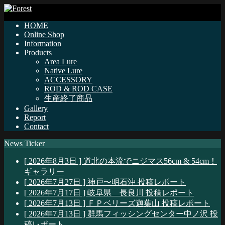
HOME
Online Shop
Information
Products
Area Lure
Native Lure
ACCESSORY
ROD & ROD CASE
生産終了商品
Gallery
Report
Contact
News Ticker
[ 2026年8月3日 ]
道北の本流でニジマス56cm & 54cm！
ギャラリー
[ 2026年7月27日 ]
神戸〜明石沖
投稿レポート
[ 2026年7月17日 ]
岐阜県 長良川
投稿レポート
[ 2026年7月13日 ]
ＦＰベリーズ迦葉山
投稿レポート
[ 2026年7月13日 ]
群馬フィッシングセンター中ノ沢
投
稿レポート