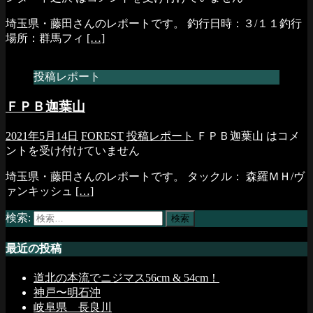
埼玉県・藤田さんのレポートです。 釣行日時：３/１１釣行
場所：群馬フィ
[…]
投稿レポート
ＦＰＢ迦葉山
2021年5月14日
FOREST
投稿レポート
ＦＰＢ迦葉山 は
コメ
ントを受け付けていません
埼玉県・藤田さんのレポートです。 タックル： 森羅ＭＨ/ヴ
ァンキッシュ
[…]
検索:
最近の投稿
道北の本流でニジマス56cm & 54cm！
神戸〜明石沖
岐阜県 長良川