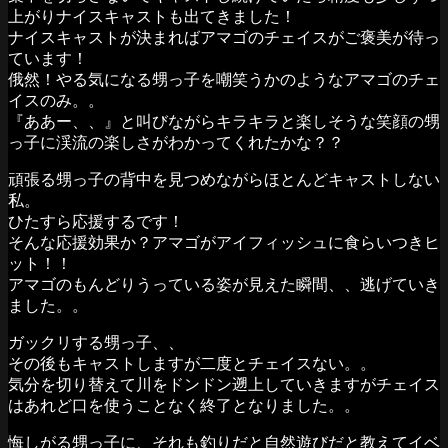
上がりナイスキャストも出てきました！
ナイスキャストが決まればアマゴのチェイスがご褒美が待っ
ています！
俄然！やる気になる甥っ子を嘲笑うかのようなアマゴのチェ
イスのみ。。
『ああー、、』と叫びながらキラキラと楽しそうな笑顔の甥
っ子に渓流の楽しさがわかってくれたかな？？
頑張る甥っ子の背中を見つめながらほとんどキャストしない
私。
ひたすら応援するです！
そんな応援効果か？アマゴがアイフィッシュに食らいつきヒ
ット！！
アマゴのもんどりうっている姿が見えた瞬間、、逃げていき
ました。。
ガックリする甥っ子、、
その後もキャストしますが二度とチェイスない。。
気分を切り替えて川をドンドン遡上していきますがチェイス
はあれど口を使うことなく終了となりました。。
悔しがる甥っ子に、それも釣りだと自然遊びだと教えてイベ