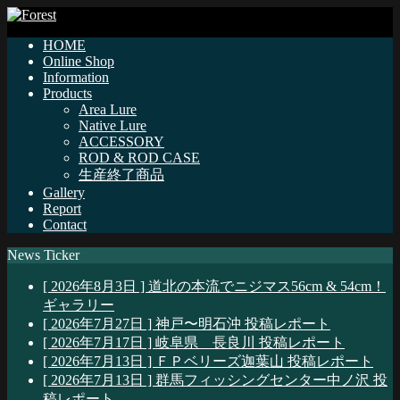
HOME
Online Shop
Information
Products
Area Lure
Native Lure
ACCESSORY
ROD & ROD CASE
生産終了商品
Gallery
Report
Contact
News Ticker
[ 2026年8月3日 ]
道北の本流でニジマス56cm & 54cm！
ギャラリー
[ 2026年7月27日 ]
神戸〜明石沖
投稿レポート
[ 2026年7月17日 ]
岐阜県 長良川
投稿レポート
[ 2026年7月13日 ]
ＦＰベリーズ迦葉山
投稿レポート
[ 2026年7月13日 ]
群馬フィッシングセンター中ノ沢
投
稿レポート