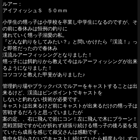
ルアー：
アイフィッシュＳ ５０ｍｍ
小学生の甥っ子は小学校を卒業し中学生になるのですが、そ
の前に春休みは恒例の釣りに
連れていく甥っ子溺愛の私。
『どんな釣りをしてみたい？』と問いかけたら『渓流！』っ
と即答だったので春休み
渓流ルアーフィッシングとなりました！
甥っ子には餌釣りから教えて今はルアーフィッシングが出来
るようになりました！
コツコツと教えた甲斐がありました♪
管理釣り場やブラックバスでルアーをキャストすることは出
来るけど、渓流はピンポイントでキャストを
しないと釣れない技術が必要です。
キャストは出来るけど前にキャストが出来るだけの甥っ子は
苦戦するだろうと思っていましたが
案の定、、右に飛んで岩にコン！左に飛んで木にブラーン！
悪戦苦闘ですが心が折れず頑張り続ける甥っ子の後ろ姿を見
ていたら成長を感じて叔父さんは感動です。。
集中を切らさないでキャストし続けていたら精度も少しずつ